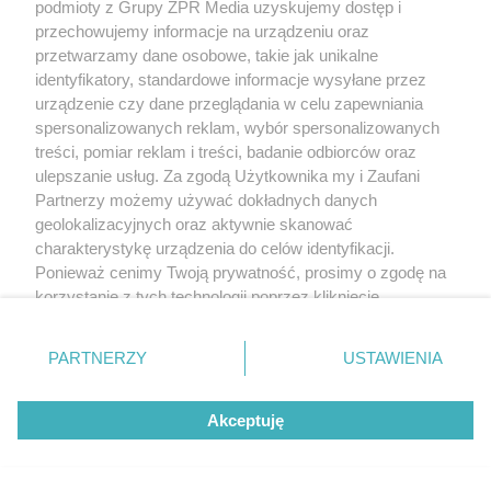
podmioty z Grupy ZPR Media uzyskujemy dostęp i
przechowujemy informacje na urządzeniu oraz
przetwarzamy dane osobowe, takie jak unikalne
identyfikatory, standardowe informacje wysyłane przez
urządzenie czy dane przeglądania w celu zapewniania
spersonalizowanych reklam, wybór spersonalizowanych
treści, pomiar reklam i treści, badanie odbiorców oraz
ulepszanie usług. Za zgodą Użytkownika my i Zaufani
Partnerzy możemy używać dokładnych danych
geolokalizacyjnych oraz aktywnie skanować
charakterystykę urządzenia do celów identyfikacji.
Ponieważ cenimy Twoją prywatność, prosimy o zgodę na
korzystanie z tych technologii poprzez kliknięcie
„Akceptuję”. Zgoda jest dobrowolna i zawsze możesz ją
zmienić/wycofać klikając przycisk ustawień prywatności
PARTNERZY
USTAWIENIA
znajdujący się w lewym dolnym rogu strony
. Niektóre
rodzaje przetwarzania danych nie wymagają zgody
Akceptuję
użytkownika, ale masz prawo sprzeciwić się takiemu
przetwarzaniu. Preferencje będą miały zastosowanie tylko
na tej witrynie.