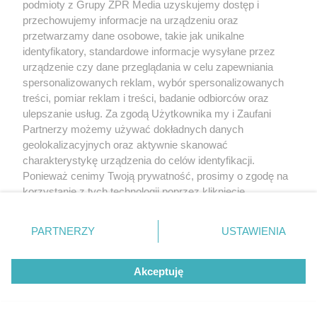
podmioty z Grupy ZPR Media uzyskujemy dostęp i
przechowujemy informacje na urządzeniu oraz
przetwarzamy dane osobowe, takie jak unikalne
identyfikatory, standardowe informacje wysyłane przez
urządzenie czy dane przeglądania w celu zapewniania
spersonalizowanych reklam, wybór spersonalizowanych
treści, pomiar reklam i treści, badanie odbiorców oraz
ulepszanie usług. Za zgodą Użytkownika my i Zaufani
Partnerzy możemy używać dokładnych danych
geolokalizacyjnych oraz aktywnie skanować
charakterystykę urządzenia do celów identyfikacji.
Ponieważ cenimy Twoją prywatność, prosimy o zgodę na
korzystanie z tych technologii poprzez kliknięcie
„Akceptuję”. Zgoda jest dobrowolna i zawsze możesz ją
zmienić/wycofać klikając przycisk ustawień prywatności
PARTNERZY
USTAWIENIA
znajdujący się w lewym dolnym rogu strony
. Niektóre
rodzaje przetwarzania danych nie wymagają zgody
Akceptuję
użytkownika, ale masz prawo sprzeciwić się takiemu
przetwarzaniu. Preferencje będą miały zastosowanie tylko
na tej witrynie.