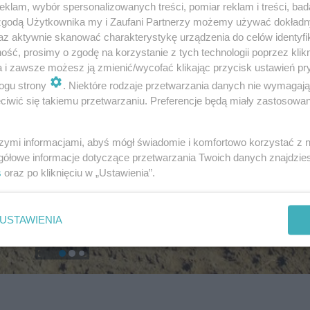
klam, wybór spersonalizowanych treści, pomiar reklam i treści, bad
 zgodą Użytkownika my i Zaufani Partnerzy możemy używać dokład
az aktywnie skanować charakterystykę urządzenia do celów identyfi
ść, prosimy o zgodę na korzystanie z tych technologii poprzez klikn
a i zawsze możesz ją zmienić/wycofać klikając przycisk ustawień pr
ogu strony
. Niektóre rodzaje przetwarzania danych nie wymagaj
iwić się takiemu przetwarzaniu. Preferencje będą miały zastosowanie
szymi informacjami, abyś mógł świadomie i komfortowo korzystać z
gółowe informacje dotyczące przetwarzania Twoich danych znajdzi
s
oraz po kliknięciu w „Ustawienia”.
USTAWIENIA