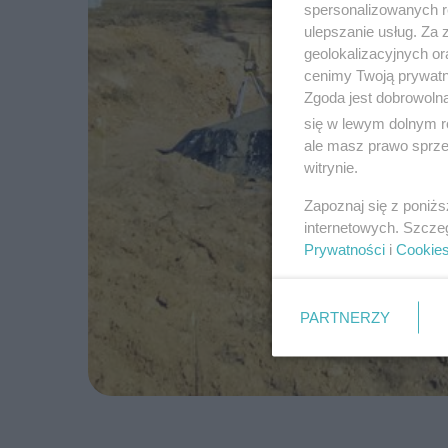
spersonalizowanych re
ulepszanie usług. Za
geolokalizacyjnych or
cenimy Twoją prywatno
Zgoda jest dobrowoln
się w lewym dolnym r
ale masz prawo sprzec
witrynie.
Zapoznaj się z poniż
internetowych. Szcze
Prywatności
i
Cookie
PARTNERZY