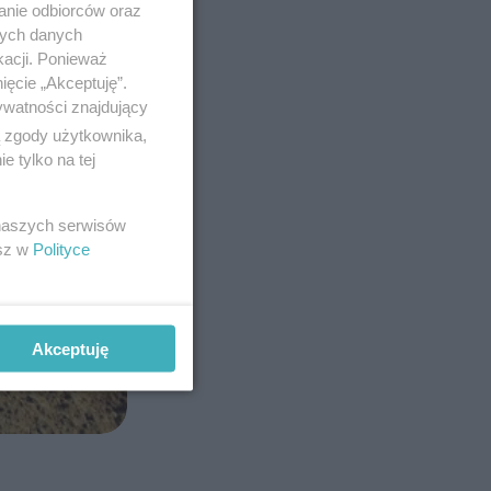
anie odbiorców oraz
nych danych
kacji. Ponieważ
ięcie „Akceptuję”.
ywatności znajdujący
ą zgody użytkownika,
 tylko na tej
 naszych serwisów
esz w
Polityce
Akceptuję