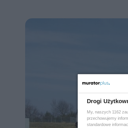
Drogi Użytkow
My, naszych 1162 zau
przechowujemy informa
standardowe informac