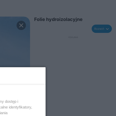
Folie hydroizolacyjne
Rozwiń
y dostęp i
lne identyfikatory,
iania