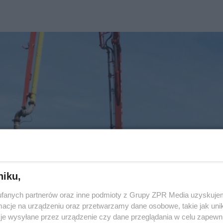
niku,
fanych partnerów oraz inne podmioty z Grupy ZPR Media uzyskujem
cje na urządzeniu oraz przetwarzamy dane osobowe, takie jak unika
je wysyłane przez urządzenie czy dane przeglądania w celu zapewn