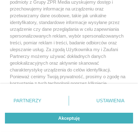
podmioty z Grupy ZPR Media uzyskujemy dostęp i
przechowujemy informacje na urządzeniu oraz
przetwarzamy dane osobowe, takie jak unikalne
identyfikatory, standardowe informacje wysyłane przez
urządzenie czy dane przeglądania w celu zapewniania
spersonalizowanych reklam, wybór spersonalizowanych
treści, pomiar reklam i treści, badanie odbiorców oraz
ulepszanie usług. Za zgodą Użytkownika my i Zaufani
Partnerzy możemy używać dokładnych danych
geolokalizacyjnych oraz aktywnie skanować
charakterystykę urządzenia do celów identyfikacji.
Ponieważ cenimy Twoją prywatność, prosimy o zgodę na
korzystanie z tych technologii poprzez kliknięcie
„Akceptuję”. Zgoda jest dobrowolna i zawsze możesz ją
zmienić/wycofać klikając przycisk ustawień prywatności
PARTNERZY
USTAWIENIA
znajdujący się w lewym dolnym rogu strony
. Niektóre
rodzaje przetwarzania danych nie wymagają zgody
Akceptuję
użytkownika, ale masz prawo sprzeciwić się takiemu
przetwarzaniu. Preferencje będą miały zastosowanie tylko
na tej witrynie.