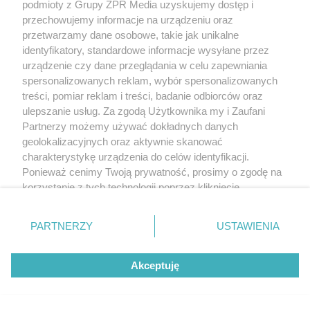
podmioty z Grupy ZPR Media uzyskujemy dostęp i
przechowujemy informacje na urządzeniu oraz
przetwarzamy dane osobowe, takie jak unikalne
identyfikatory, standardowe informacje wysyłane przez
urządzenie czy dane przeglądania w celu zapewniania
spersonalizowanych reklam, wybór spersonalizowanych
treści, pomiar reklam i treści, badanie odbiorców oraz
ulepszanie usług. Za zgodą Użytkownika my i Zaufani
Partnerzy możemy używać dokładnych danych
geolokalizacyjnych oraz aktywnie skanować
charakterystykę urządzenia do celów identyfikacji.
Ponieważ cenimy Twoją prywatność, prosimy o zgodę na
korzystanie z tych technologii poprzez kliknięcie
„Akceptuję”. Zgoda jest dobrowolna i zawsze możesz ją
zmienić/wycofać klikając przycisk ustawień prywatności
PARTNERZY
USTAWIENIA
znajdujący się w lewym dolnym rogu strony
. Niektóre
rodzaje przetwarzania danych nie wymagają zgody
Akceptuję
użytkownika, ale masz prawo sprzeciwić się takiemu
przetwarzaniu. Preferencje będą miały zastosowanie tylko
na tej witrynie.