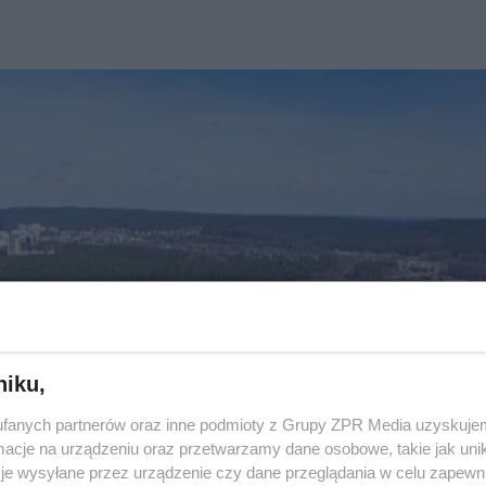
niku,
fanych partnerów oraz inne podmioty z Grupy ZPR Media uzyskujem
cje na urządzeniu oraz przetwarzamy dane osobowe, takie jak unika
je wysyłane przez urządzenie czy dane przeglądania w celu zapewn