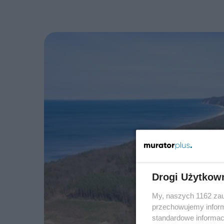
Drogi Użytkow
My, naszych 1162 zau
przechowujemy informa
standardowe informac