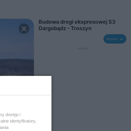
Budowa drogi ekspresowej S3
Dargobądz - Troszyn
Rozwiń
y dostęp i
lne identyfikatory,
iania