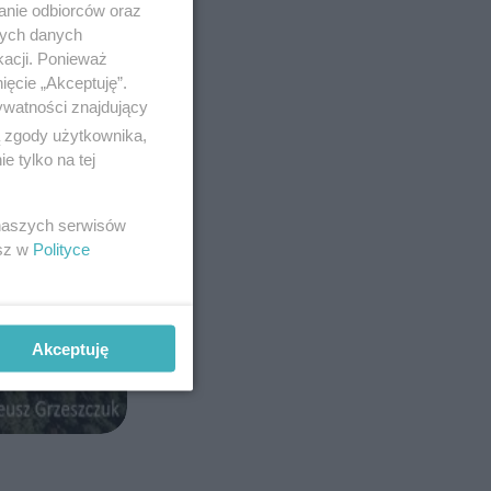
anie odbiorców oraz
nych danych
kacji. Ponieważ
ięcie „Akceptuję”.
ywatności znajdujący
ą zgody użytkownika,
 tylko na tej
 naszych serwisów
esz w
Polityce
Akceptuję