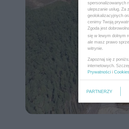
spersonalizowanych re
ulepszanie usług. Za
geolokalizacyjnych or
cenimy Twoją prywatno
Zgoda jest dobrowoln
się w lewym dolnym r
ale masz prawo sprzec
witrynie.
Zapoznaj się z poniż
internetowych. Szcze
Prywatności
i
Cookie
PARTNERZY