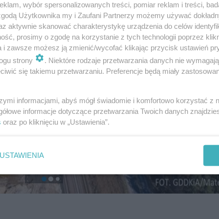
klam, wybór spersonalizowanych treści, pomiar reklam i treści, bad
 zgodą Użytkownika my i Zaufani Partnerzy możemy używać dokład
az aktywnie skanować charakterystykę urządzenia do celów identyfi
ść, prosimy o zgodę na korzystanie z tych technologii poprzez klikn
a i zawsze możesz ją zmienić/wycofać klikając przycisk ustawień pr
ogu strony
. Niektóre rodzaje przetwarzania danych nie wymagaj
iwić się takiemu przetwarzaniu. Preferencje będą miały zastosowanie
szymi informacjami, abyś mógł świadomie i komfortowo korzystać z
gółowe informacje dotyczące przetwarzania Twoich danych znajdzi
s
oraz po kliknięciu w „Ustawienia”.
USTAWIENIA