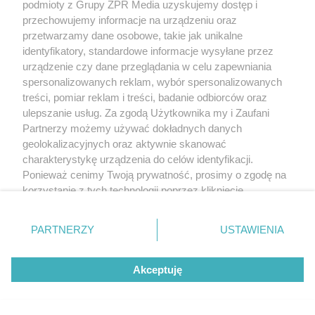
podmioty z Grupy ZPR Media uzyskujemy dostęp i
przechowujemy informacje na urządzeniu oraz
przetwarzamy dane osobowe, takie jak unikalne
identyfikatory, standardowe informacje wysyłane przez
urządzenie czy dane przeglądania w celu zapewniania
spersonalizowanych reklam, wybór spersonalizowanych
treści, pomiar reklam i treści, badanie odbiorców oraz
ulepszanie usług. Za zgodą Użytkownika my i Zaufani
Partnerzy możemy używać dokładnych danych
geolokalizacyjnych oraz aktywnie skanować
charakterystykę urządzenia do celów identyfikacji.
Ponieważ cenimy Twoją prywatność, prosimy o zgodę na
korzystanie z tych technologii poprzez kliknięcie
„Akceptuję”. Zgoda jest dobrowolna i zawsze możesz ją
zmienić/wycofać klikając przycisk ustawień prywatności
PARTNERZY
USTAWIENIA
znajdujący się w lewym dolnym rogu strony
. Niektóre
rodzaje przetwarzania danych nie wymagają zgody
Akceptuję
użytkownika, ale masz prawo sprzeciwić się takiemu
przetwarzaniu. Preferencje będą miały zastosowanie tylko
na tej witrynie.