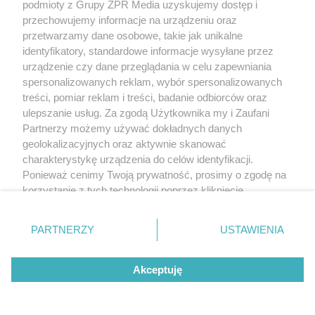
podmioty z Grupy ZPR Media uzyskujemy dostęp i
przechowujemy informacje na urządzeniu oraz
przetwarzamy dane osobowe, takie jak unikalne
identyfikatory, standardowe informacje wysyłane przez
urządzenie czy dane przeglądania w celu zapewniania
spersonalizowanych reklam, wybór spersonalizowanych
treści, pomiar reklam i treści, badanie odbiorców oraz
ulepszanie usług. Za zgodą Użytkownika my i Zaufani
Partnerzy możemy używać dokładnych danych
geolokalizacyjnych oraz aktywnie skanować
charakterystykę urządzenia do celów identyfikacji.
Ponieważ cenimy Twoją prywatność, prosimy o zgodę na
korzystanie z tych technologii poprzez kliknięcie
„Akceptuję”. Zgoda jest dobrowolna i zawsze możesz ją
zmienić/wycofać klikając przycisk ustawień prywatności
PARTNERZY
USTAWIENIA
znajdujący się w lewym dolnym rogu strony
. Niektóre
rodzaje przetwarzania danych nie wymagają zgody
Akceptuję
użytkownika, ale masz prawo sprzeciwić się takiemu
przetwarzaniu. Preferencje będą miały zastosowanie tylko
na tej witrynie.