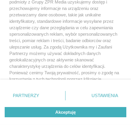
podmioty z Grupy ZPR Media uzyskujemy dostęp i
przechowujemy informacje na urządzeniu oraz
przetwarzamy dane osobowe, takie jak unikalne
identyfikatory, standardowe informacje wysyłane przez
urządzenie czy dane przeglądania w celu zapewniania
spersonalizowanych reklam, wybór spersonalizowanych
treści, pomiar reklam i treści, badanie odbiorców oraz
ulepszanie usług. Za zgodą Użytkownika my i Zaufani
Partnerzy możemy używać dokładnych danych
geolokalizacyjnych oraz aktywnie skanować
charakterystykę urządzenia do celów identyfikacji.
Ponieważ cenimy Twoją prywatność, prosimy o zgodę na
korzystanie z tych technologii poprzez kliknięcie
„Akceptuję”. Zgoda jest dobrowolna i zawsze możesz ją
zmienić/wycofać klikając przycisk ustawień prywatności
PARTNERZY
USTAWIENIA
znajdujący się w lewym dolnym rogu strony
. Niektóre
rodzaje przetwarzania danych nie wymagają zgody
Akceptuję
użytkownika, ale masz prawo sprzeciwić się takiemu
przetwarzaniu. Preferencje będą miały zastosowanie tylko
na tej witrynie.