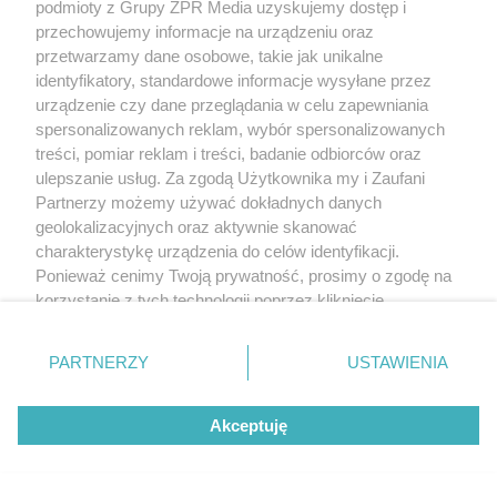
podmioty z Grupy ZPR Media uzyskujemy dostęp i
przechowujemy informacje na urządzeniu oraz
przetwarzamy dane osobowe, takie jak unikalne
identyfikatory, standardowe informacje wysyłane przez
urządzenie czy dane przeglądania w celu zapewniania
spersonalizowanych reklam, wybór spersonalizowanych
treści, pomiar reklam i treści, badanie odbiorców oraz
ulepszanie usług. Za zgodą Użytkownika my i Zaufani
Partnerzy możemy używać dokładnych danych
geolokalizacyjnych oraz aktywnie skanować
charakterystykę urządzenia do celów identyfikacji.
Ponieważ cenimy Twoją prywatność, prosimy o zgodę na
korzystanie z tych technologii poprzez kliknięcie
„Akceptuję”. Zgoda jest dobrowolna i zawsze możesz ją
zmienić/wycofać klikając przycisk ustawień prywatności
PARTNERZY
USTAWIENIA
znajdujący się w lewym dolnym rogu strony
. Niektóre
rodzaje przetwarzania danych nie wymagają zgody
Akceptuję
użytkownika, ale masz prawo sprzeciwić się takiemu
przetwarzaniu. Preferencje będą miały zastosowanie tylko
na tej witrynie.