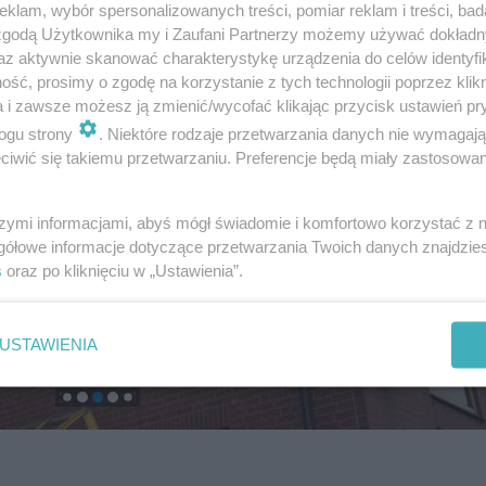
klam, wybór spersonalizowanych treści, pomiar reklam i treści, bad
 zgodą Użytkownika my i Zaufani Partnerzy możemy używać dokład
az aktywnie skanować charakterystykę urządzenia do celów identyfi
ść, prosimy o zgodę na korzystanie z tych technologii poprzez klikn
a i zawsze możesz ją zmienić/wycofać klikając przycisk ustawień pr
ogu strony
. Niektóre rodzaje przetwarzania danych nie wymagaj
iwić się takiemu przetwarzaniu. Preferencje będą miały zastosowanie
szymi informacjami, abyś mógł świadomie i komfortowo korzystać z
gółowe informacje dotyczące przetwarzania Twoich danych znajdzi
s
oraz po kliknięciu w „Ustawienia”.
USTAWIENIA