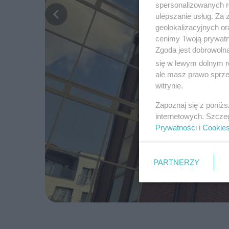
spersonalizowanych re
ulepszanie usług. Za
geolokalizacyjnych or
cenimy Twoją prywatno
Zgoda jest dobrowoln
się w lewym dolnym r
ale masz prawo sprzec
witrynie.
Zapoznaj się z poniż
internetowych. Szcze
Prywatności
i
Cookie
PARTNERZY