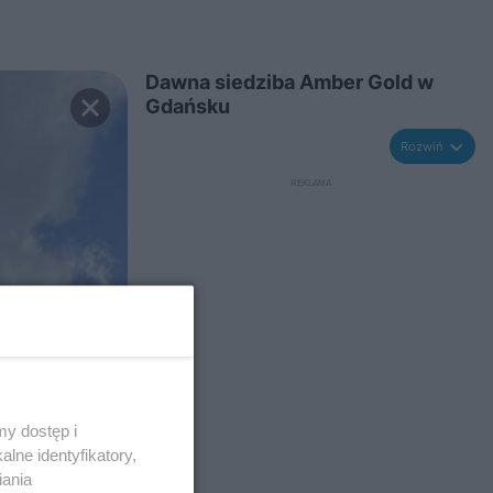
Dawna siedziba Amber Gold w
Gdańsku
Rozwiń
y dostęp i
lne identyfikatory,
iania