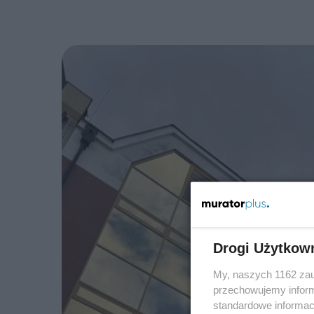
Drogi Użytkow
My, naszych 1162 zau
przechowujemy informa
standardowe informac