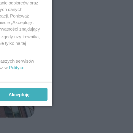
anie odbiorców oraz
nych danych
kacji. Ponieważ
ięcie „Akceptuję”.
ywatności znajdujący
ą zgody użytkownika,
 tylko na tej
 naszych serwisów
esz w
Polityce
Akceptuję