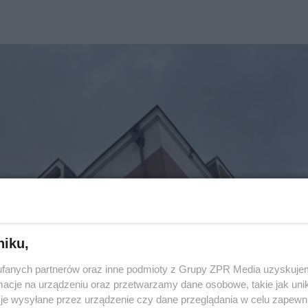
niku,
fanych partnerów oraz inne podmioty z Grupy ZPR Media uzyskujem
cje na urządzeniu oraz przetwarzamy dane osobowe, takie jak unika
je wysyłane przez urządzenie czy dane przeglądania w celu zapewn