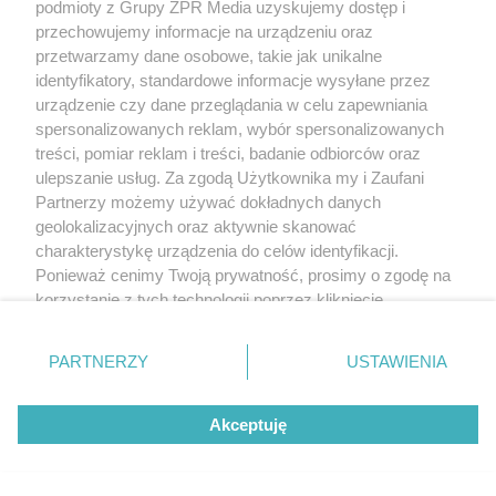
podmioty z Grupy ZPR Media uzyskujemy dostęp i
przechowujemy informacje na urządzeniu oraz
przetwarzamy dane osobowe, takie jak unikalne
identyfikatory, standardowe informacje wysyłane przez
urządzenie czy dane przeglądania w celu zapewniania
spersonalizowanych reklam, wybór spersonalizowanych
treści, pomiar reklam i treści, badanie odbiorców oraz
ulepszanie usług. Za zgodą Użytkownika my i Zaufani
Partnerzy możemy używać dokładnych danych
geolokalizacyjnych oraz aktywnie skanować
charakterystykę urządzenia do celów identyfikacji.
Ponieważ cenimy Twoją prywatność, prosimy o zgodę na
korzystanie z tych technologii poprzez kliknięcie
„Akceptuję”. Zgoda jest dobrowolna i zawsze możesz ją
zmienić/wycofać klikając przycisk ustawień prywatności
PARTNERZY
USTAWIENIA
znajdujący się w lewym dolnym rogu strony
. Niektóre
rodzaje przetwarzania danych nie wymagają zgody
Akceptuję
użytkownika, ale masz prawo sprzeciwić się takiemu
przetwarzaniu. Preferencje będą miały zastosowanie tylko
na tej witrynie.