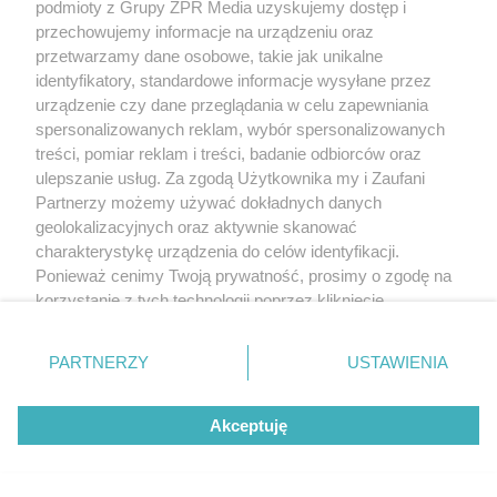
podmioty z Grupy ZPR Media uzyskujemy dostęp i
przechowujemy informacje na urządzeniu oraz
przetwarzamy dane osobowe, takie jak unikalne
identyfikatory, standardowe informacje wysyłane przez
urządzenie czy dane przeglądania w celu zapewniania
spersonalizowanych reklam, wybór spersonalizowanych
treści, pomiar reklam i treści, badanie odbiorców oraz
ulepszanie usług. Za zgodą Użytkownika my i Zaufani
Partnerzy możemy używać dokładnych danych
geolokalizacyjnych oraz aktywnie skanować
charakterystykę urządzenia do celów identyfikacji.
Ponieważ cenimy Twoją prywatność, prosimy o zgodę na
korzystanie z tych technologii poprzez kliknięcie
„Akceptuję”. Zgoda jest dobrowolna i zawsze możesz ją
zmienić/wycofać klikając przycisk ustawień prywatności
PARTNERZY
USTAWIENIA
znajdujący się w lewym dolnym rogu strony
. Niektóre
rodzaje przetwarzania danych nie wymagają zgody
Akceptuję
użytkownika, ale masz prawo sprzeciwić się takiemu
przetwarzaniu. Preferencje będą miały zastosowanie tylko
na tej witrynie.